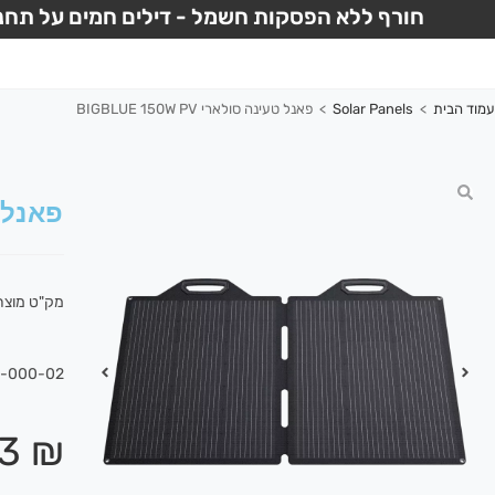
חורף ללא הפסקות חשמל - דילים חמים על תחנו
עמוד הבית
>
Solar Panels
>
פאנל טעינה סולארי BIGBLUE 150W PV
פאנל טעינ
מק"ט מוצר
7-000-02
13
₪