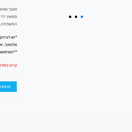
פאנל סולארי דגם B752 
ממשיך לרת
המשפחה, או
*יש לבדוק
וולטאג', א
**השימוש 
קיים במלא
הוספה