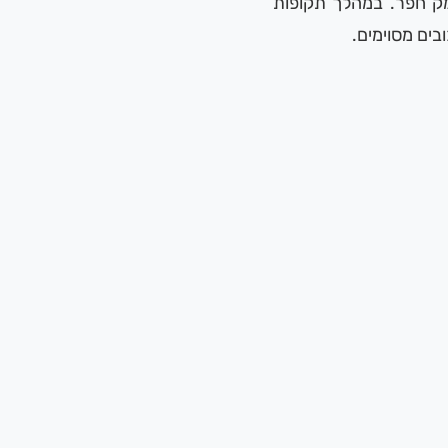
עמק חפר. במהלך תקופות
בים מסוימים.