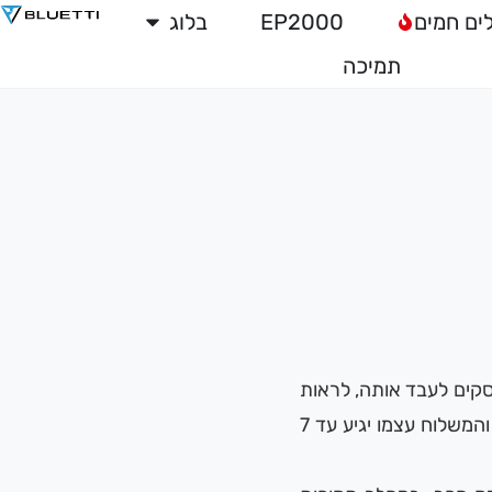
לים חמים
EP2000
בלוג
תמיכה
 לכל מדינת ישראל. ברגע שאתם מבצעים הזמנה לנו לוקח 1-3 ימי עסקים לעבד אותה, לראות
שהכל כשורה ולארוז אותה. לאחר מכן אנו משלחים אותה על ידי חברת שליחויות חיצונית והמשלוח עצמו יגיע עד 7